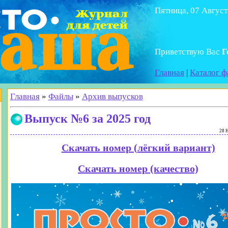
Пятница, 07 Август
Приветствую Вас
Г
Главная
|
Каталог ф
Главная
»
Файлы
»
Архив выпусков
Выпуск №6 за 2025 год
28 Н
Скачать номер (лёгкий вариант)
Скачать номер (качество)