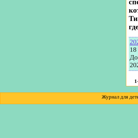
сп
ко
Ти
гд
20
18
До
20
1
Журнал для д