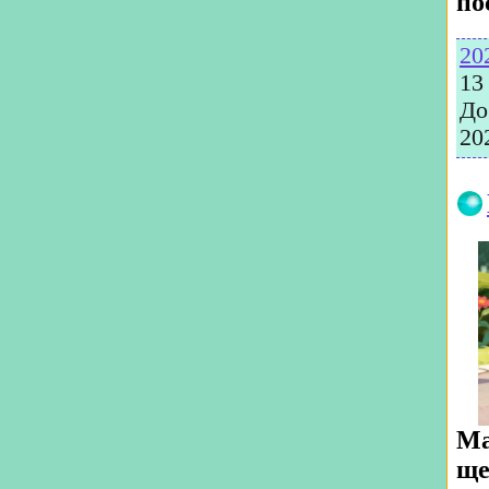
по
20
13
До
20
Ма
ще