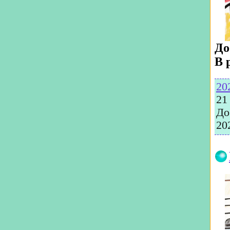
До
В 
20
21
До
20