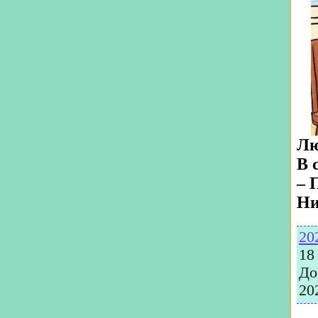
Лю
В 
– 
Ни
20
18
До
20