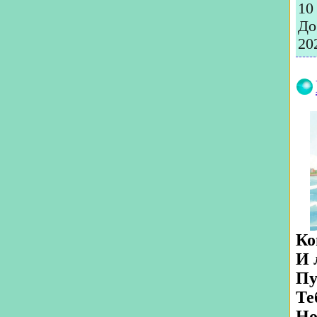
10
До
20
Ко
И 
Пу
Те
Но