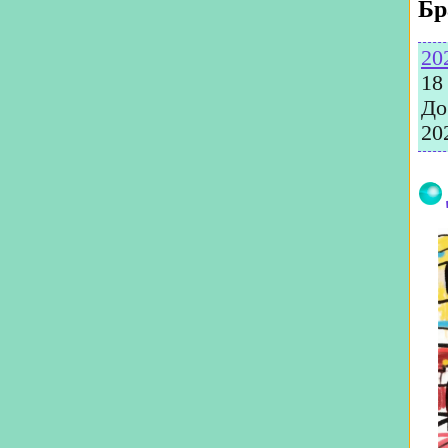
Бр
20
18
До
20