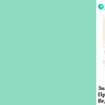
Зн
Пр
Ве