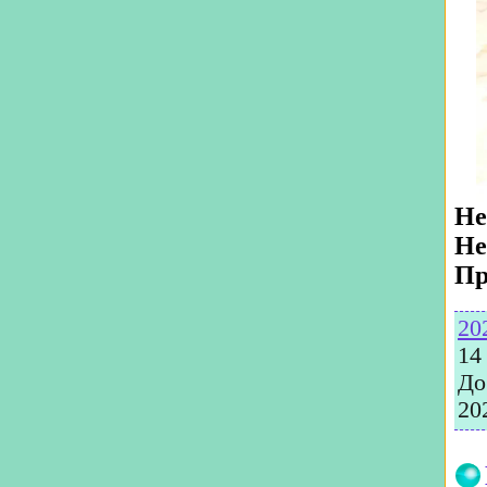
Не
Не
Пр
20
14
До
20