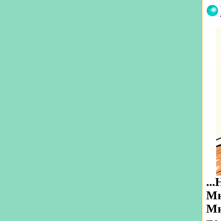
..
Мн
Мн