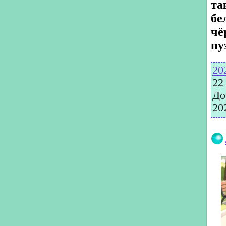
та
бе
чё
пу
20
22
До
20