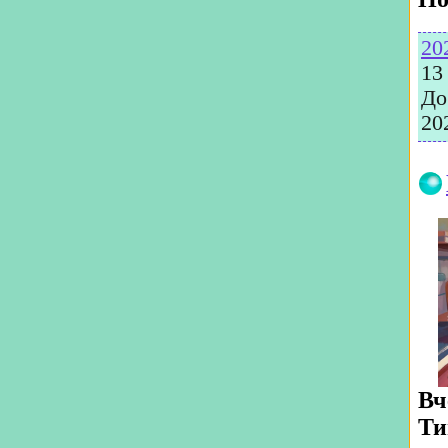
20
13
До
20
Вч
Ти