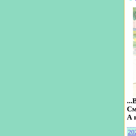
..
См
А 
20