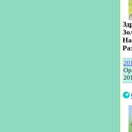
Зд
Зо
На
Ра
20
Ор
20