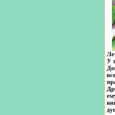
Ле
У 
До
вс
пр
Др
ем
вн
ду