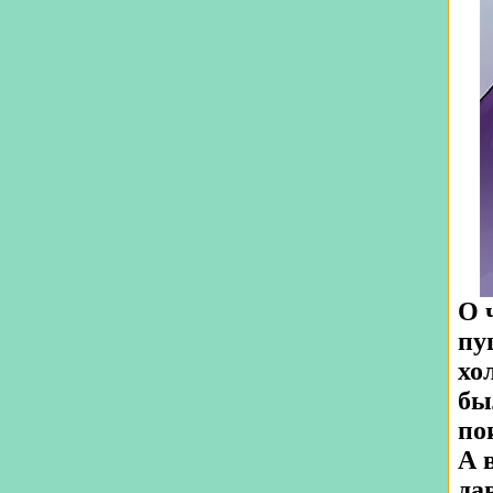
О 
пу
хо
бы
по
А 
да