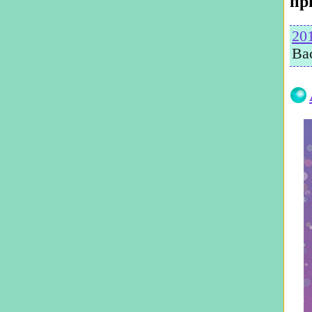
пр
20
Ва