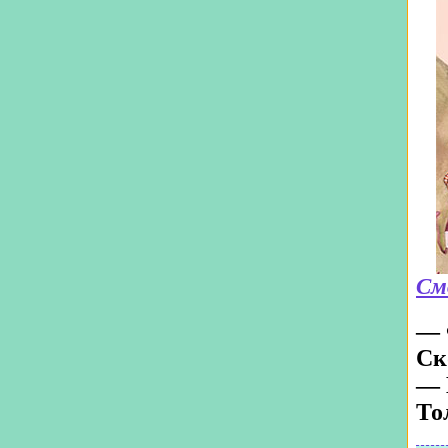
См
— 
Ск
— 
То