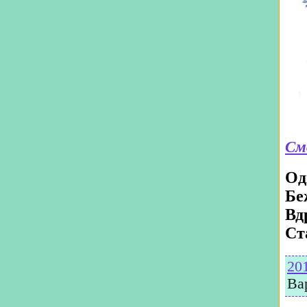
См
Од
Бе
Вд
Ст
20
Ва