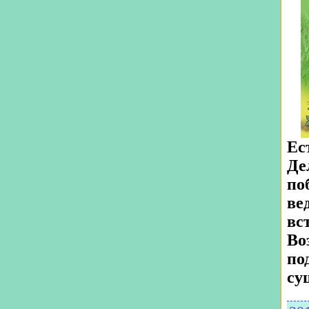
Ес
Де
по
ве
вс
Во
по
су