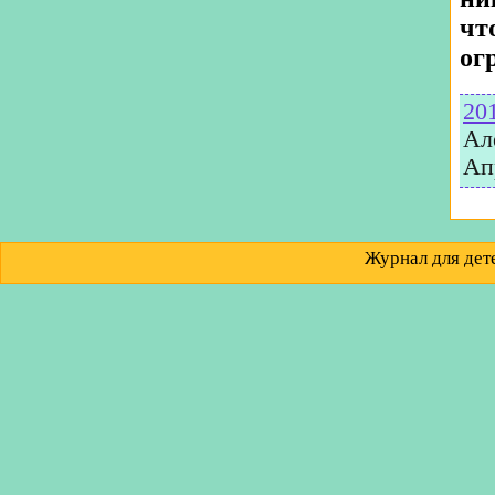
чт
ог
20
Ал
Ап
Журнал для д