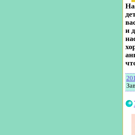
На
де
ва
и 
на
хо
ан
чт
20
За