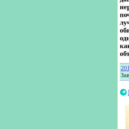
не
по
лу
об
од
ка
об
20
За