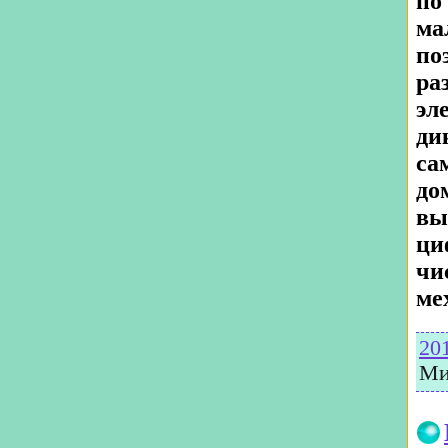
по
ма
по
ра
эл
ди
са
до
вы
ци
чи
ме
20
Ми