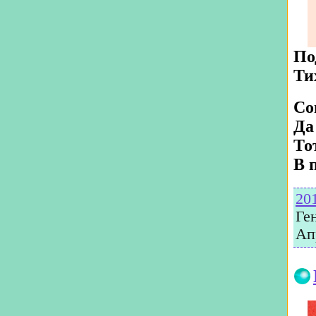
По
Ти
Со
Да
То
В 
20
Ге
Ап