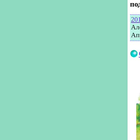
под
20
Ал
Ап