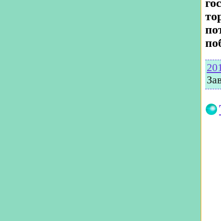
го
то
по
по
20
За