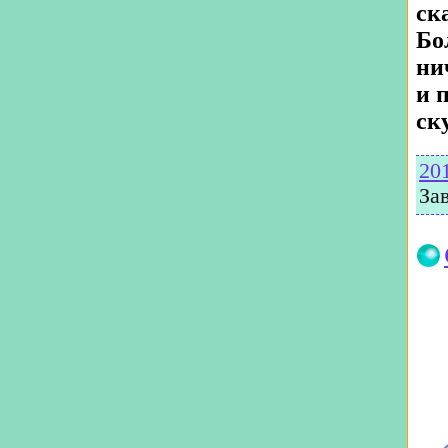
ск
Бо
ни
и 
ск
20
За