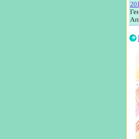
20
Ге
Ап