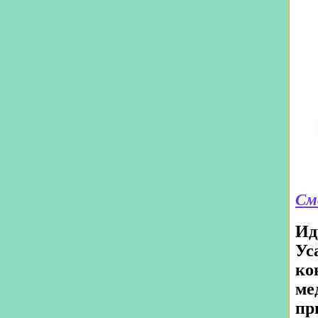
См
Ид
Ус
ко
ме
пр