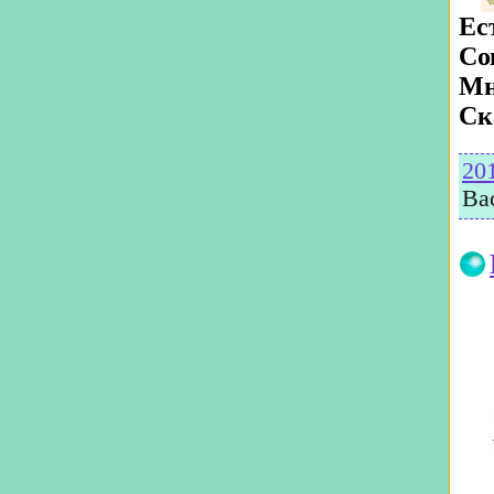
Ес
Со
Мн
Ск
20
Ва