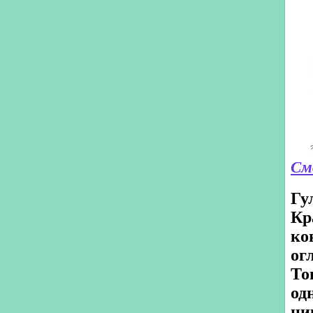
См
Гу
Кр
ко
ог
То
од
ни