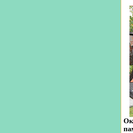
Ок
па