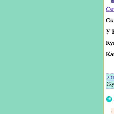
См
Ск
У 
Ку
Ка
20
Жу