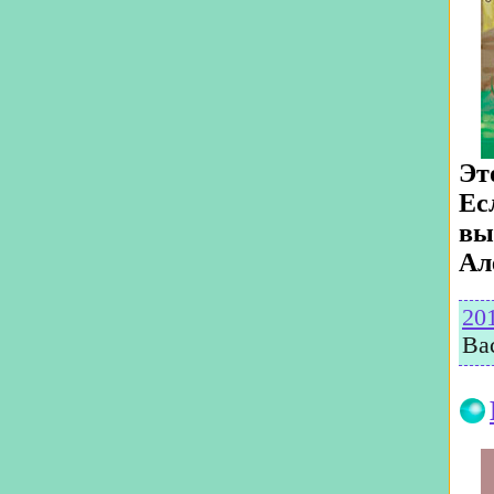
Эт
Ес
вы
Ал
20
Ва