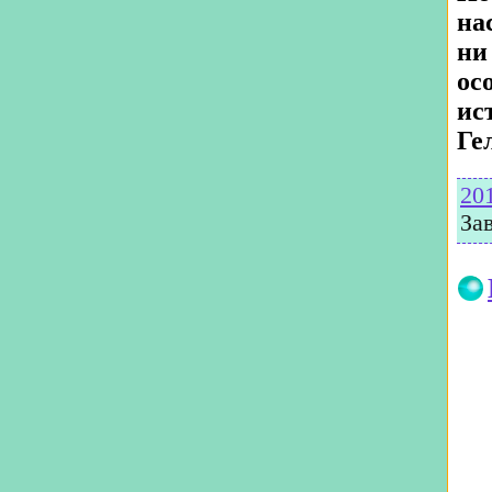
на
ни
ос
ис
Ге
20
За