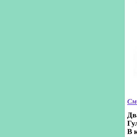
См
Дв
Гу
В 