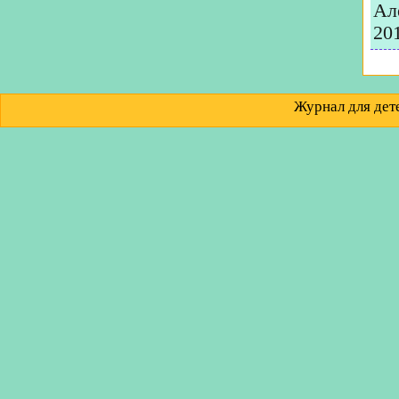
Ал
20
Журнал для д