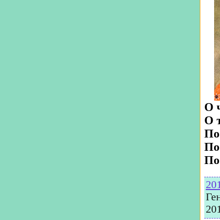
О 
О 
По
По
По
20
Ге
20