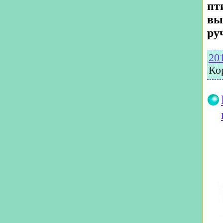
пт
вы
ру
20
Ко