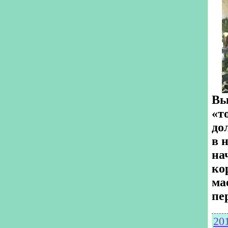
Вы
«т
до
в 
на
ко
ма
пе
20