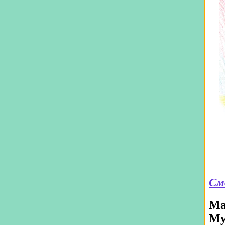
См
Ма
Му