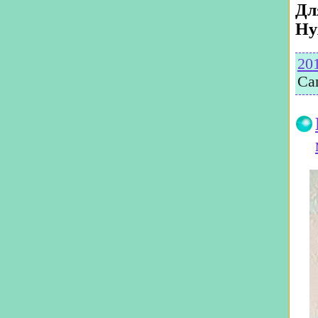
Дл
Ну
20
Са