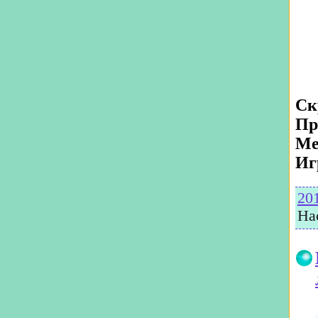
Ск
Пр
Ме
Иг
20
На