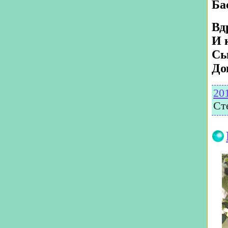
Ба
Вд
И 
Сы
До
20
Ст