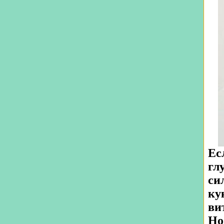
Ес
гл
си
ку
ви
Но