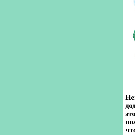
Не
до
эт
по
чт