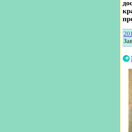
до
кр
пр
20
За