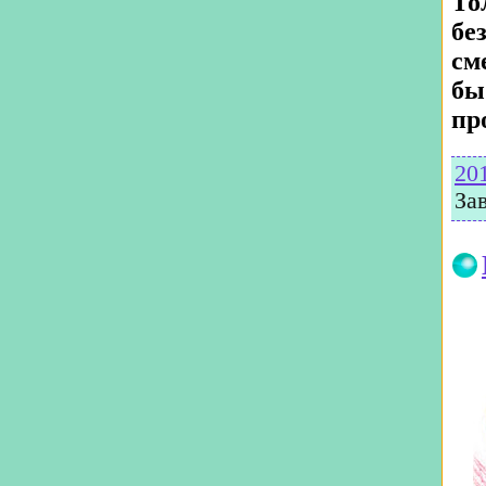
То
бе
см
бы
пр
20
За