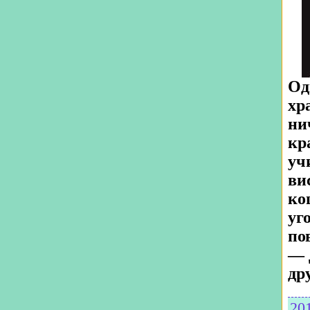
Од
хр
ни
кр
уч
ви
ко
уг
по
— 
др
20