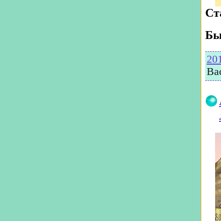
Ст
Бы
20
Ва