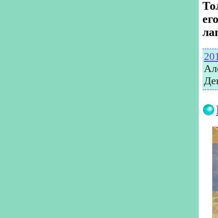
То
ег
ла
20
Ал
Де