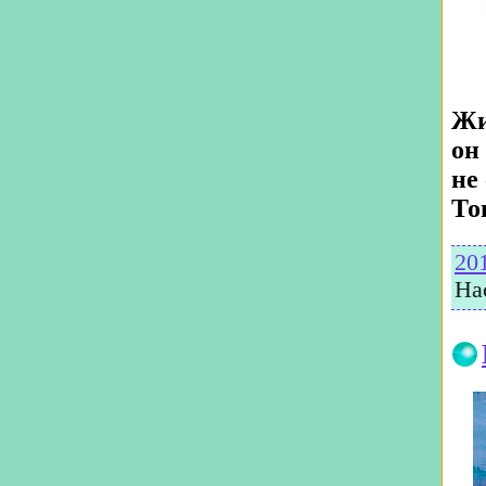
Жи
он
не
То
20
На