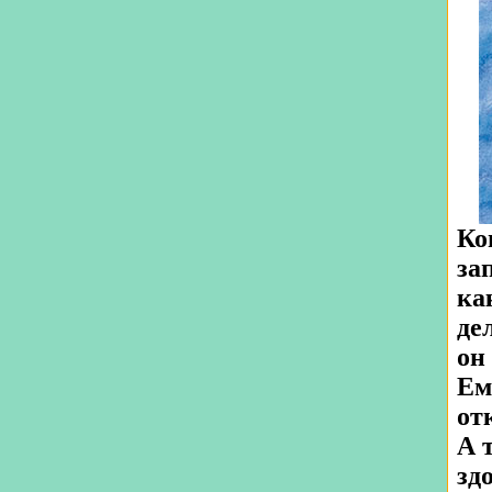
Ко
за
ка
де
он
Ем
от
А 
зд