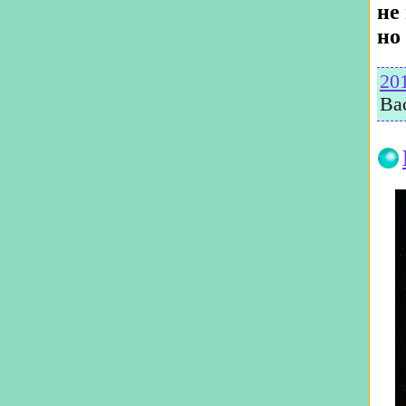
не
но
20
Ва