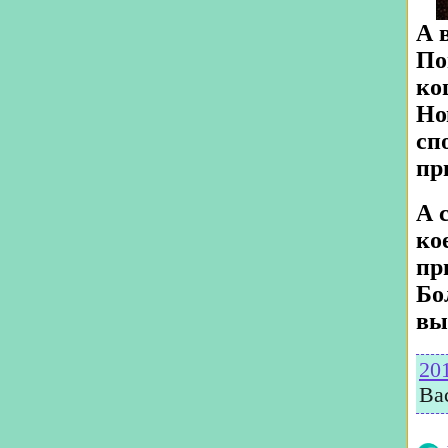
А 
По
ко
Но
сп
пр
А 
ко
пр
Бо
вы
20
Ва