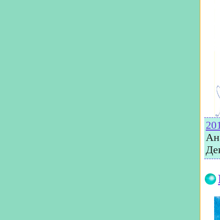
20
Ан
Де