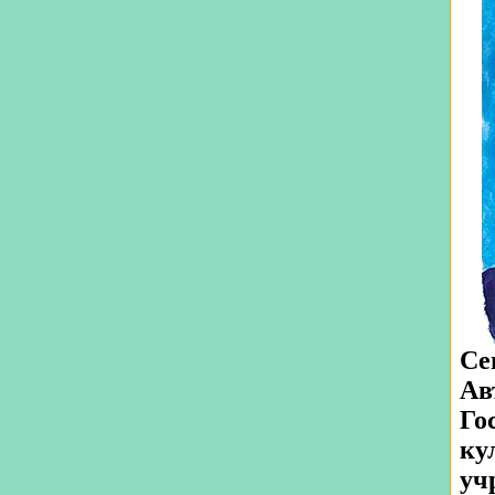
Се
Ав
Го
ку
уч