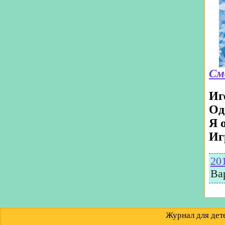
См
Иг
Од
Я 
Иг
20
Ва
Журнал для д