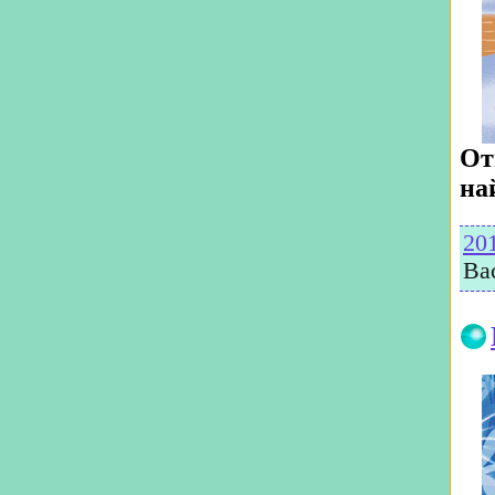
От
на
20
Ва