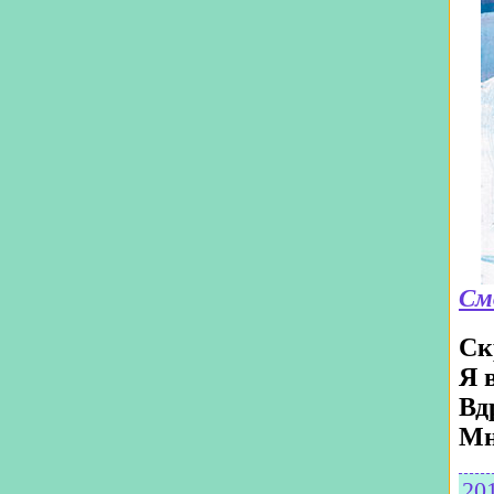
См
Ск
Я 
Вд
Мн
20