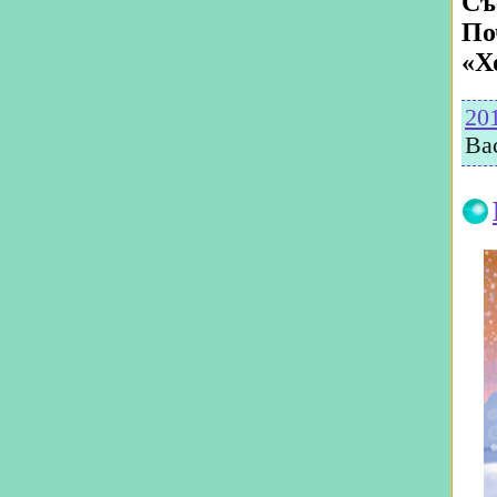
Съ
По
«Х
20
Ва