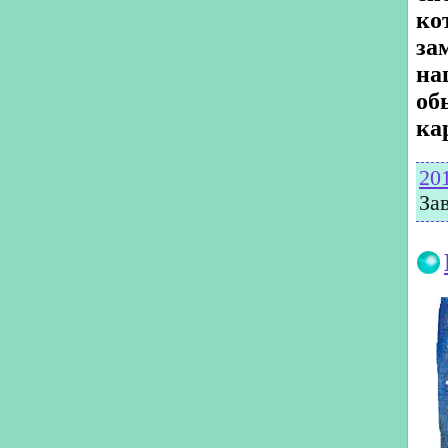
ко
за
на
об
ка
20
За