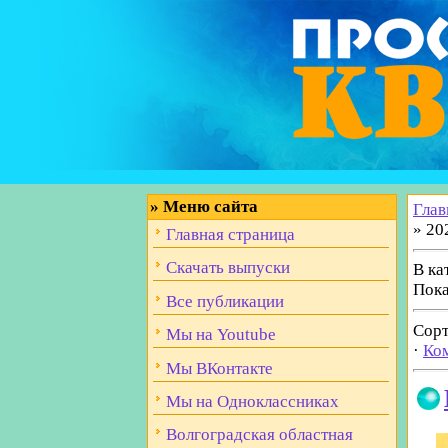
»
Меню сайта
Глав
» 20
Главная страница
Скачать выпуски
В ка
Пока
Все публикации
Сорт
Мы на Youtube
·
Ко
Мы ВКонтакте
Мы на Одноклассниках
Волгоградская областная