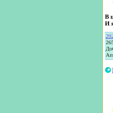
В 
И 
20
26
До
Ап