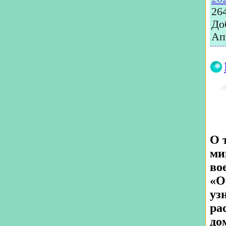
26
До
Ап
О 
ми
во
«О
уз
ра
до