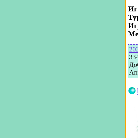
Иг
Ту
Иг
Ме
20
33
До
Ап