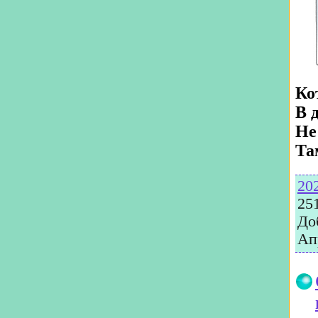
Ко
В 
Не
Та
20
25
До
Ап