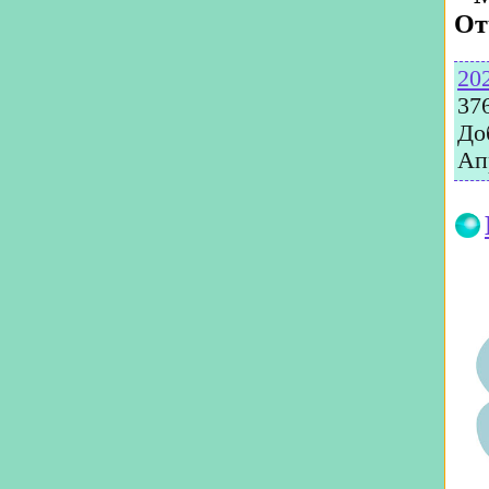
От
20
37
До
Ап