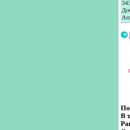
34
До
Ап
По
В 
Ра