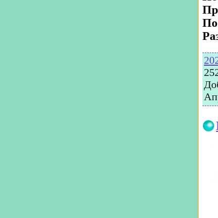
Пр
По
Ра
20
25
До
Ап