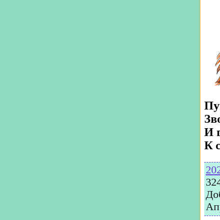
Пу
Зв
И 
К с
20
32
До
Ап