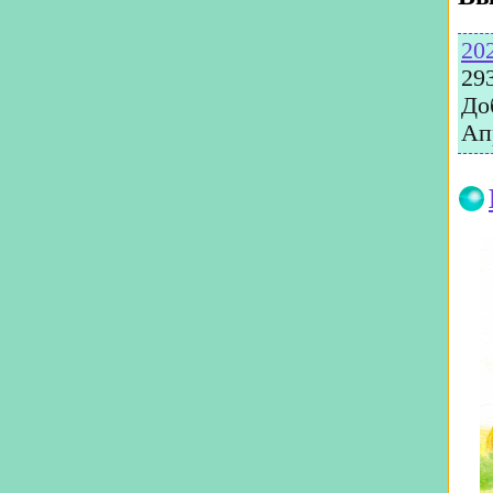
20
29
До
Ап