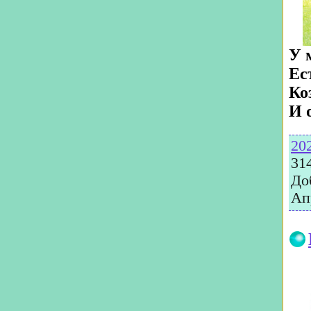
У 
Ес
Ко
И 
20
31
До
Ап