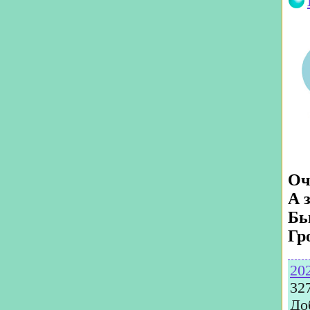
Оч
А 
Бь
Гр
20
32
До