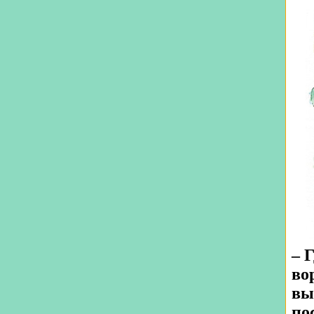
– 
во
вы
по