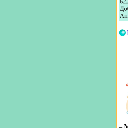
62
До
Ап
– 