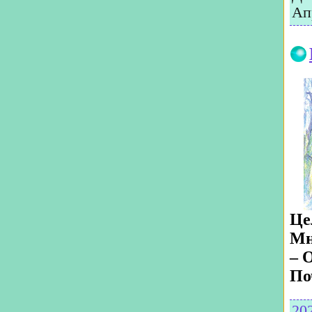
Ап
Це
Мн
– 
По
20