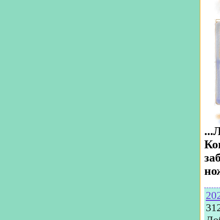
..
Ко
за
но
20
31
До