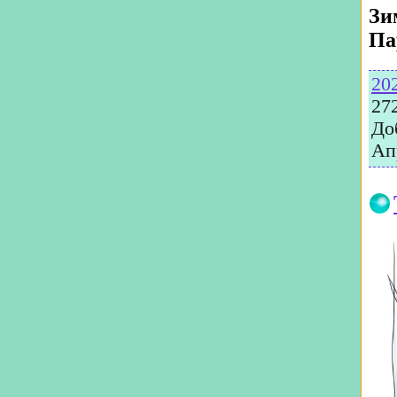
Зи
Па
20
27
До
Ап