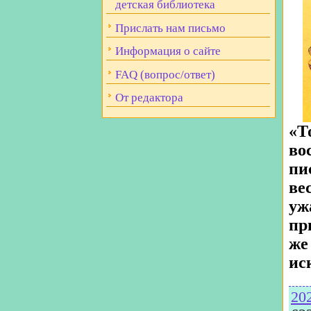
детская библиотека
Прислать нам письмо
Информация о сайте
FAQ (вопрос/ответ)
От редактора
«Т
во
пи
ве
уж
пр
же
иск
20