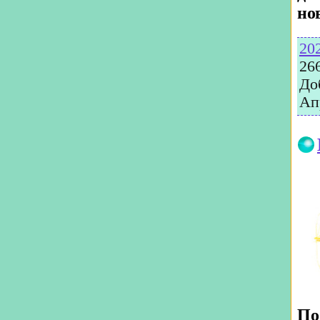
но
20
26
До
Ап
По