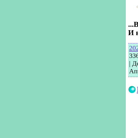
..
И 
20
33
|
Д
Ап