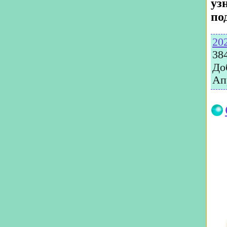
уз
по
20
38
До
Ап