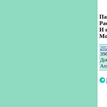
Па
Ра
И 
Мо
20
39
До
Ап