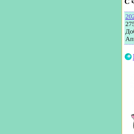
С 
20
27
До
Ап