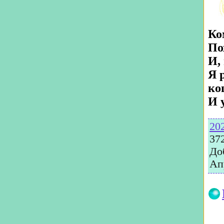
Ко
По
И,
Я 
ко
И 
20
37
До
Ап