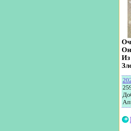
Оч
Он
Из
Зл
20
25
До
Ап