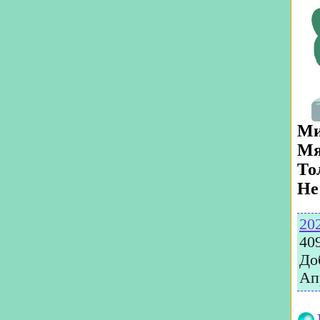
Ми
Мя
То
Не
20
40
До
Ап