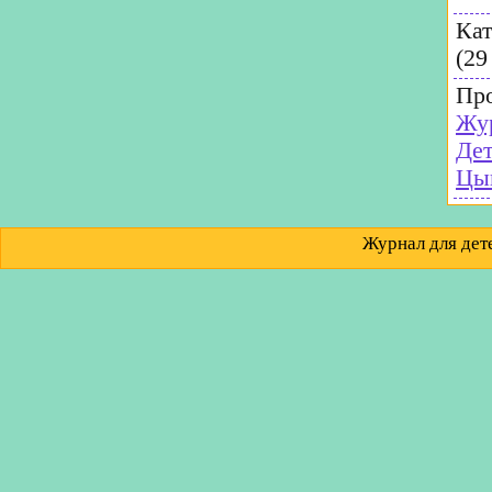
Кат
(29
Пр
Жур
Де
Цы
Журнал для д