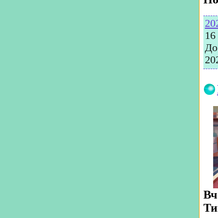
20
16
До
20
Вч
Ти