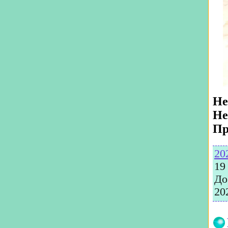
Не
Не
Пр
20
19
До
20