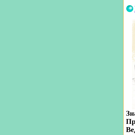
Зн
Пр
Ве