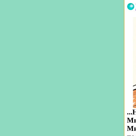
..
Мн
Мн