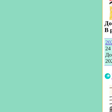
До
В 
20
24
До
20