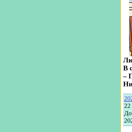
Лю
В 
– 
Ни
20
22
До
20