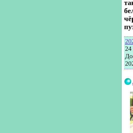
та
бе
чё
пу
20
24
До
20