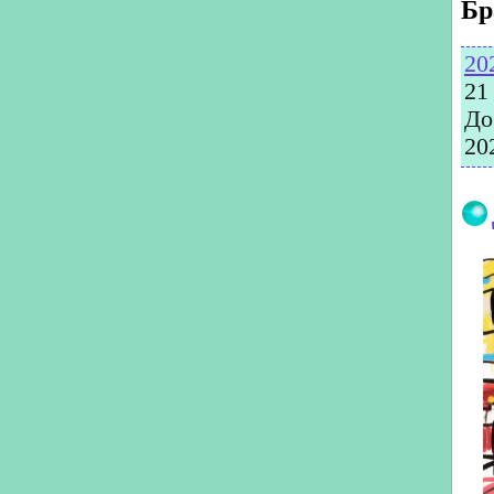
Бр
20
21
До
20