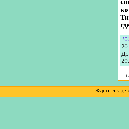
сп
ко
Ти
гд
20
20
До
20
1
Журнал для д