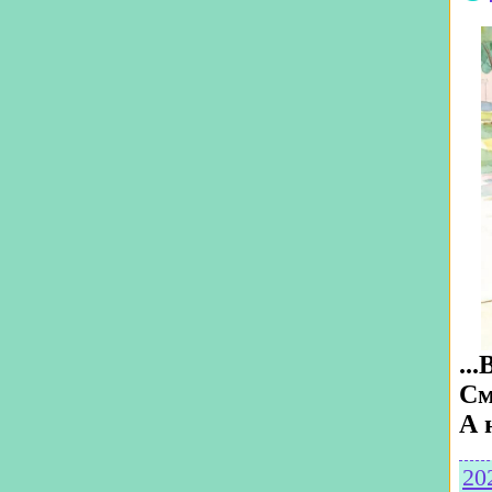
..
См
А 
20