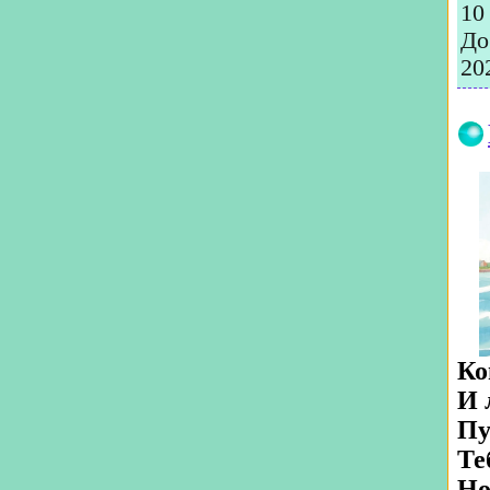
10
До
20
Ко
И 
Пу
Те
Но