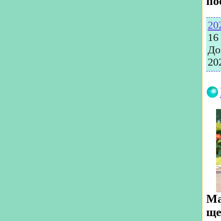
по
20
16
До
20
Ма
ще