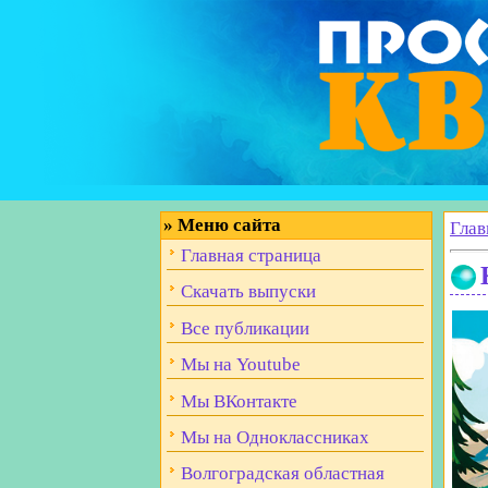
»
Меню сайта
Глав
Главная страница
Скачать выпуски
Все публикации
Мы на Youtube
Мы ВКонтакте
Мы на Одноклассниках
Волгоградская областная