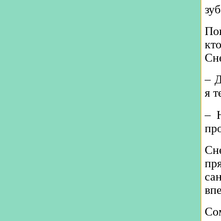
зу
По
кт
Сн
– 
я т
– 
пр
Сн
пр
са
вп
Сом