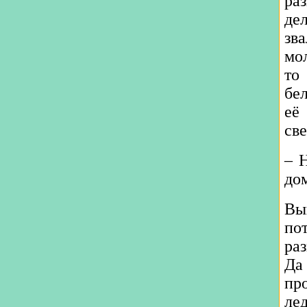
ра
де
зв
мо
то
бе
её
све
– 
дом
Вы
по
ра
Да
пр
лед