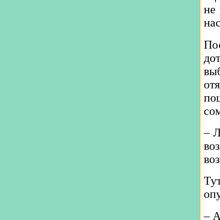
не
нас
По
дот
вы
от
по
со
– Л
во
воз
Ту
опу
– А