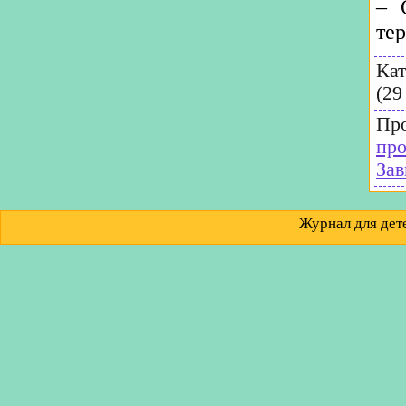
– 
те
Кат
(29
Пр
пр
Зав
Журнал для д