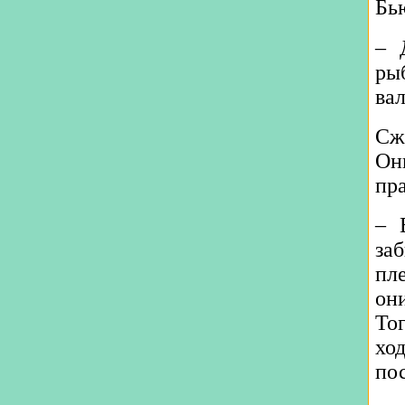
Бь
– 
ры
вал
Сж
Он
пр
– 
за
пл
они
Тог
хо
пос