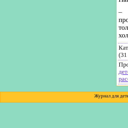
– 
пр
то
хол
Кат
(31
Пр
дет
рас
Журнал для д