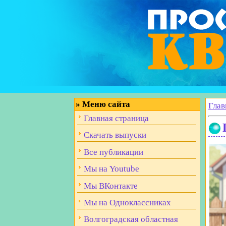
»
Меню сайта
Глав
Главная страница
Скачать выпуски
Все публикации
Мы на Youtube
Мы ВКонтакте
Мы на Одноклассниках
Волгоградская областная