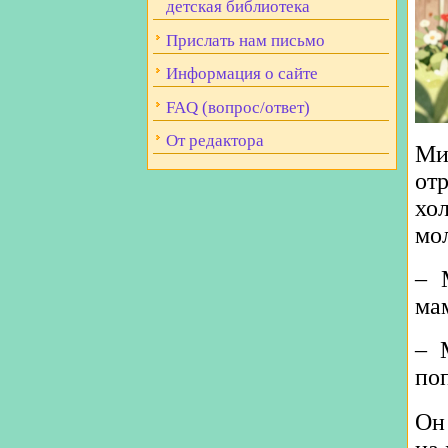
детская библиотека
Прислать нам письмо
Информация о сайте
FAQ (вопрос/ответ)
От редактора
Ми
от
хо
мол
– 
ма
– 
по
Он