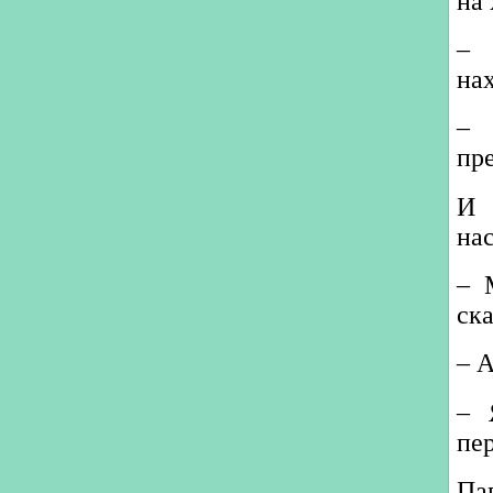
на 
– 
на
– 
пр
И 
на
– 
ск
– А
– 
пер
Пап