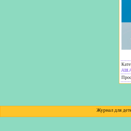
Кате
для 
Про
Журнал для д