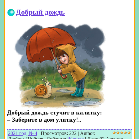
Добрый дождь
Добрый дождь стучит в калитку:
– Заберите в дом улитку!..
2021 год, № 4
|
Просмотров:
222
|
Author:
Любовь Шубная
|
Добавил:
Журнал
|
Дата:
02 Августа