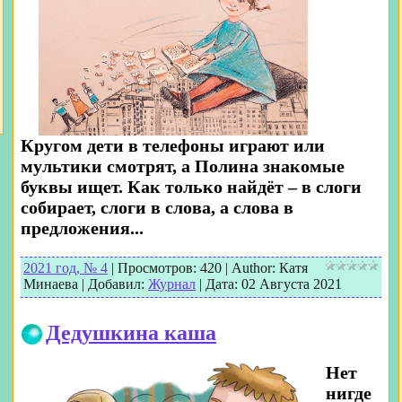
Кругом дети в телефоны играют или
мультики смотрят, а Полина знакомые
буквы ищет. Как только найдёт – в слоги
собирает, слоги в слова, а слова в
предложения...
2021 год, № 4
|
Просмотров:
420
|
Author:
Катя
Минаева
|
Добавил:
Журнал
|
Дата:
02 Августа 2021
Дедушкина каша
Нет
нигде