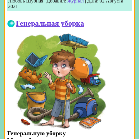
Любовь Шубная
|
Добавил:
Журнал
|
Дата:
02 Августа
2021
Генеральная уборка
Генеральную уборку