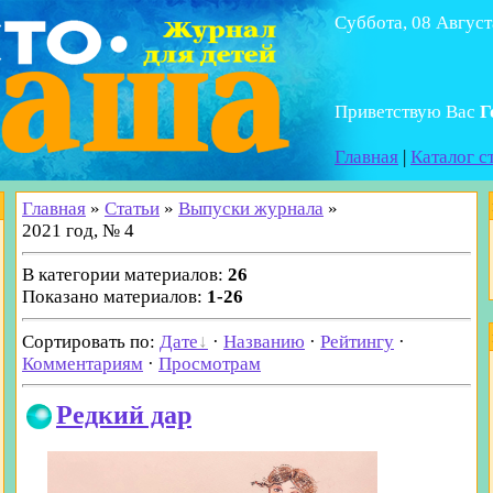
Суббота, 08 Август
Приветствую Вас
Г
Главная
|
Каталог с
Главная
»
Статьи
»
Выпуски журнала
»
2021 год, № 4
В категории материалов
:
26
Показано материалов
:
1-26
Сортировать по
:
Дате
·
Названию
·
Рейтингу
·
Комментариям
·
Просмотрам
Редкий дар