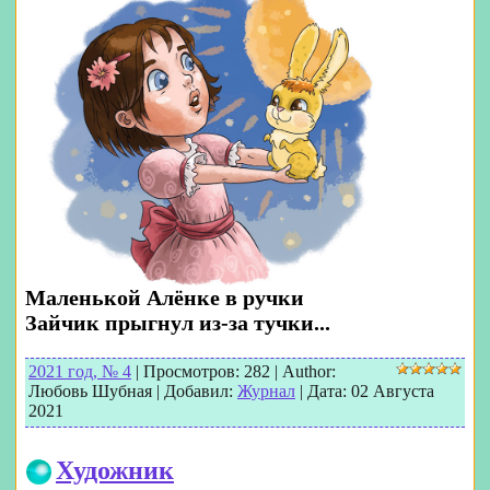
Маленькой Алёнке в ручки
Зайчик прыгнул из-за тучки...
2021 год, № 4
|
Просмотров:
282
|
Author:
Любовь Шубная
|
Добавил:
Журнал
|
Дата:
02 Августа
2021
Художник