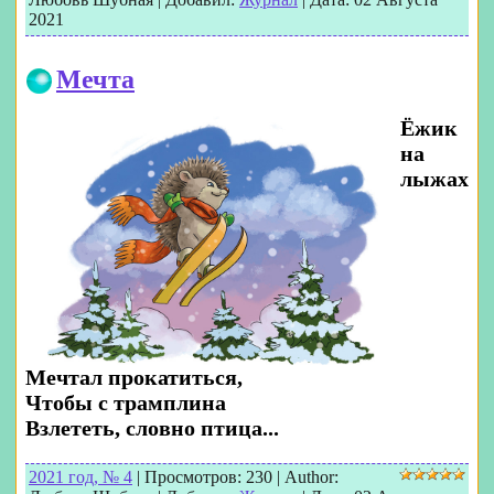
2021
Мечта
Ёжик
на
лыжах
Мечтал прокатиться,
Чтобы с трамплина
Взлететь, словно птица...
2021 год, № 4
|
Просмотров:
230
|
Author: