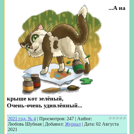
...А на
крыше кот зелёный,
Очень-очень удивлённый...
2021 год, № 4
|
Просмотров:
247
|
Author:
Любовь Шубная
|
Добавил:
Журнал
|
Дата:
02 Августа
2021