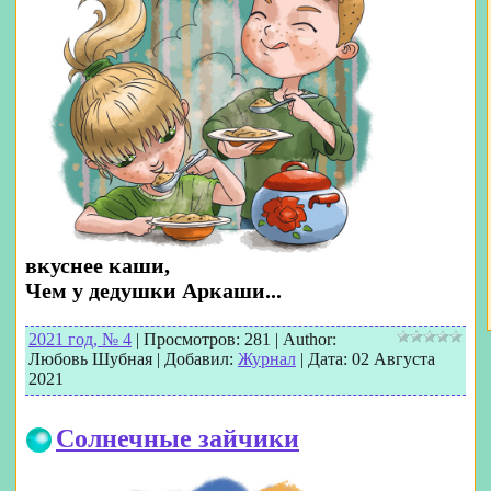
вкуснее каши,
Чем у дедушки Аркаши...
2021 год, № 4
|
Просмотров:
281
|
Author:
Любовь Шубная
|
Добавил:
Журнал
|
Дата:
02 Августа
2021
Солнечные зайчики