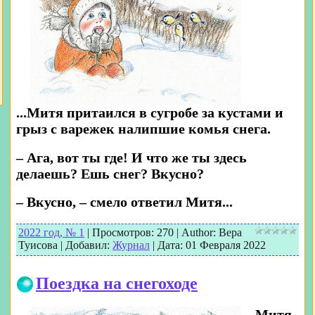
...Митя притаился в сугробе за кустами и
грыз с варежек налипшие комья снега.
– Ага, вот ты где! И что же ты здесь
делаешь? Ешь снег? Вкусно?
– Вкусно, – смело ответил Митя...
2022 год, № 1
|
Просмотров:
270
|
Author:
Вера
Туисова
|
Добавил:
Журнал
|
Дата:
01 Февраля 2022
Поездка на снегоходе
Митя