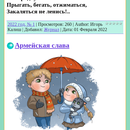
Прыгать, бегать, отжиматься,
Закаляться не ленись!..
2022 год, № 1
|
Просмотров:
260
|
Author:
Игорь
Калиш
|
Добавил:
Журнал
|
Дата:
01 Февраля 2022
Армейская слава