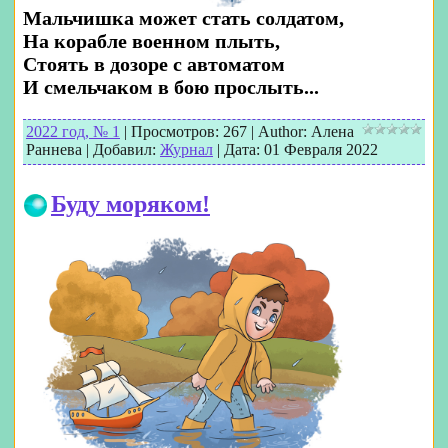
Мальчишка может стать солдатом,
На корабле военном плыть,
Стоять в дозоре с автоматом
И смельчаком в бою прослыть...
2022 год, № 1
|
Просмотров:
267
|
Author:
Алена
Раннева
|
Добавил:
Журнал
|
Дата:
01 Февраля 2022
Буду моряком!