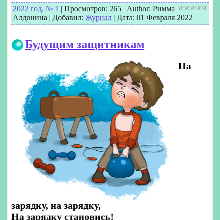
2022 год, № 1
|
Просмотров:
265
|
Author:
Римма
Алдонина
|
Добавил:
Журнал
|
Дата:
01 Февраля 2022
Будущим защитникам
На
зарядку, на зарядку,
На зарядку становись!