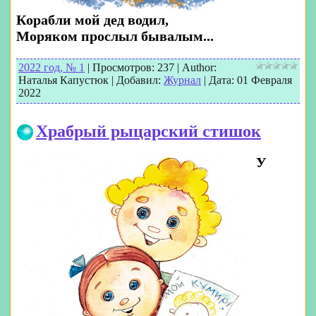
Корабли мой дед водил,
Моряком прослыл бывалым...
2022 год, № 1
|
Просмотров:
237
|
Author:
Наталья Капустюк
|
Добавил:
Журнал
|
Дата:
01 Февраля
2022
Храбрый рыцарский стишок
У