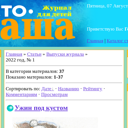
Пятница, 07 Август
Приветствую Вас
Г
Главная
|
Каталог с
Главная
»
Статьи
»
Выпуски журнала
»
2022 год, № 1
В категории материалов
:
37
Показано материалов
:
1-37
Сортировать по
:
Дате
·
Названию
·
Рейтингу
·
Комментариям
·
Просмотрам
Ужин под кустом