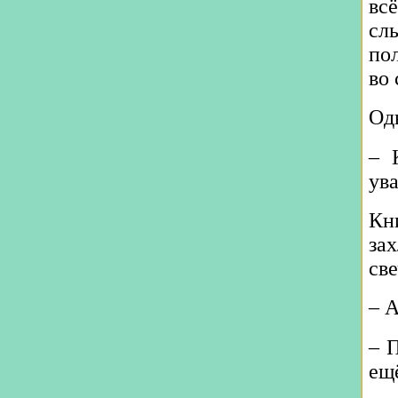
вс
сл
пол
во 
Од
‒ 
ув
Кн
за
све
‒ А
‒ 
ещё