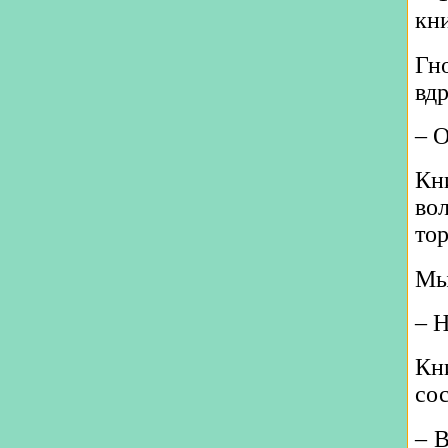
кни
Гн
вдр
‒ 
Кн
вол
то
Мы
‒ Н
Кн
сос
‒ В