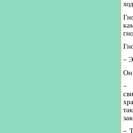
хо
Гн
ка
гно
Гн
‒ 
Он
‒ 
св
хр
та
зак
‒ 