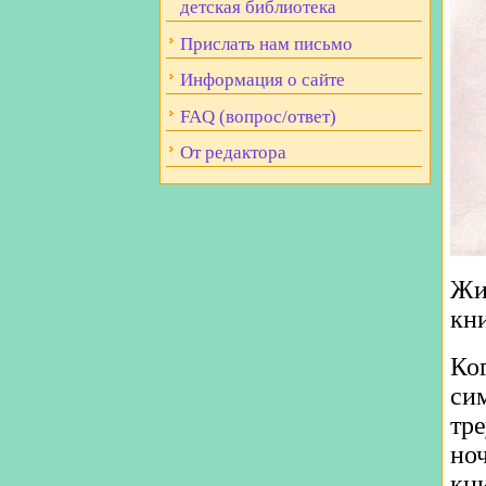
детская библиотека
Прислать нам письмо
Информация о сайте
FAQ (вопрос/ответ)
От редактора
Жи
кни
Ко
си
тр
ноч
кн