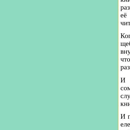
ра
её
чит
Ко
ще
вну
чт
ра
И 
со
сл
кн
И 
ел