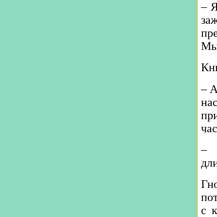
‒ 
за
пр
Мы
Кн
‒ 
на
пр
ча
‒ 
дл
Гн
по
с 