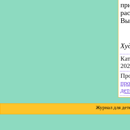
пр
ра
Вы,
Ху
Кат
202
Пр
пр
дет
Журнал для д