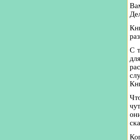
Ва
Дел
Кн
ра
С 
дл
ра
сл
Кн
Чт
чу
он
ска
Ко