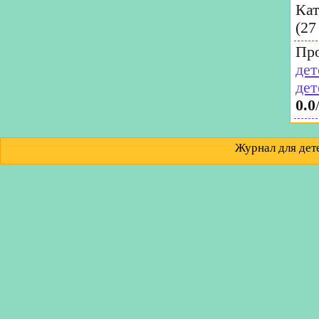
Кат
(27
Пр
дет
дет
0.0
Журнал для д