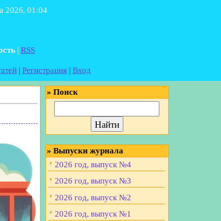
а 2026, 01:04
ость
|
RSS
татей
|
Регистрация
|
Вход
»
Поиск
»
Выпуски журнала
2026 год, выпуск №4
2026 год, выпуск №3
2026 год, выпуск №2
2026 год, выпуск №1