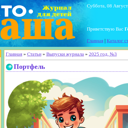
Суббота, 08 Август
Приветствую Вас
Г
Главная
|
Каталог с
Главная
»
Статьи
»
Выпуски журнала
»
2025 год, №3
Портфель