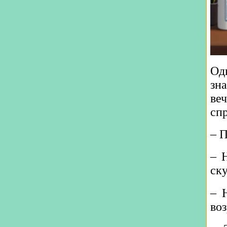
Од
зн
ве
сп
– 
– 
ск
– 
воз