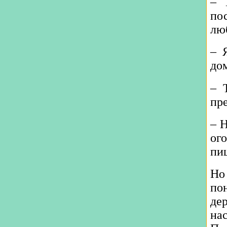
– 
по
лю
– 
дом
– 
пр
– Н
ог
пи
Но
по
де
на