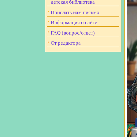
детская библиотека
Прислать нам письмо
Информация о сайте
FAQ (вопрос/ответ)
От редактора