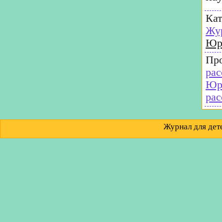
Кат
Жу
Юр
Пр
рас
Юр
рас
Журнал для д