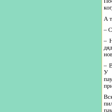
По
ког
А т
– 
– 
дя
но
– В
У 
пау
пр
Вс
пи
па