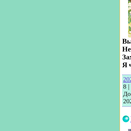
Вы
Не
За
Я 
20
8
|
До
20