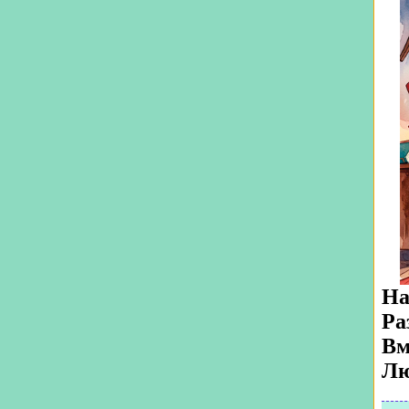
На
Ра
Вм
Лю