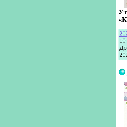
Ут
«К
20
10
До
20