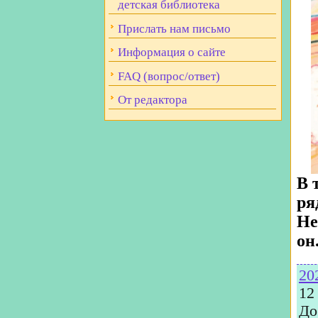
детская библиотека
Прислать нам письмо
Информация о сайте
FAQ (вопрос/ответ)
От редактора
В 
ря
Не
он.
20
12
До