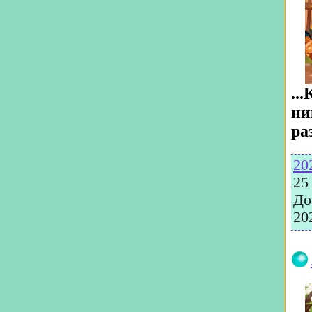
..
ни
ра
20
25
До
20