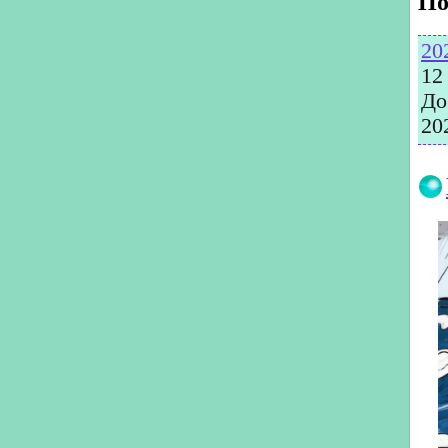
По
20
12
До
20