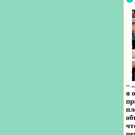
– 
я 
пр
пл
об
чт
че