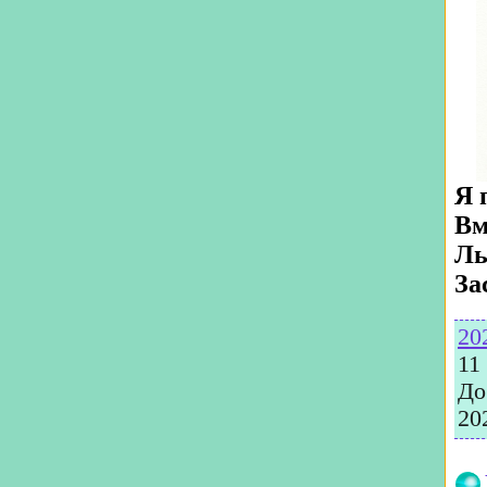
Я 
Вм
Ль
За
20
11
До
20