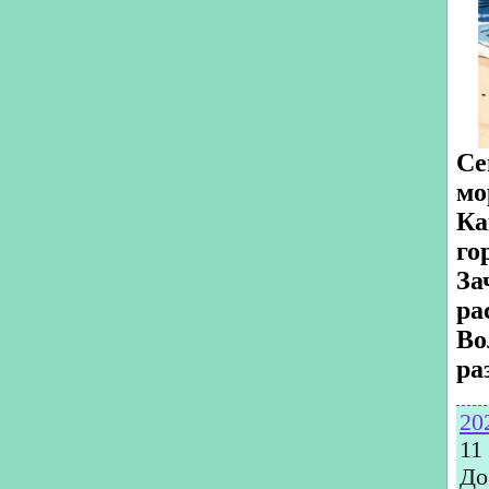
Се
мо
Ка
го
За
ра
Во
ра
20
11
До