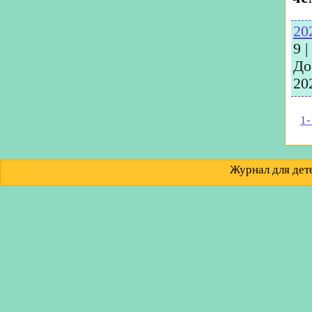
20
9
|
До
20
1-
Журнал для д