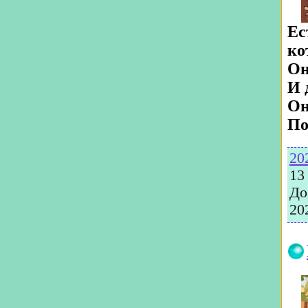
Ес
ко
Он
И 
Он
По
20
13
До
20