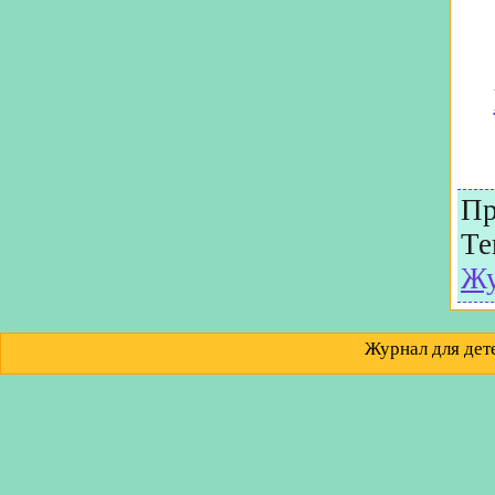
Пр
Те
Жу
Журнал для д